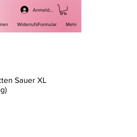
Anmelden
rien
WiderrufsFormular
Mehr
tten Sauer XL
g)