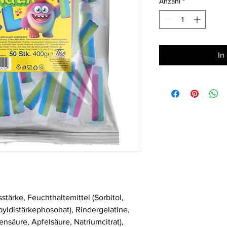
Anzahl
*
Kilogramm
In
stärke, Feuchthaltemittel (Sorbitol,
yldistärkephosohat), Rindergelatine,
ensäure, Apfelsäure, Natriumcitrat),