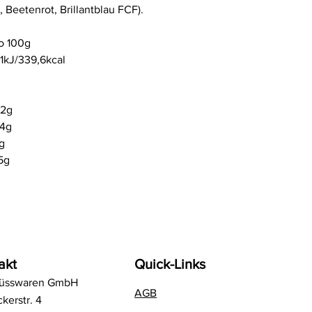
, Beetenrot, Brillantblau FCF).
o 100g
1kJ/
339,6kcal
,2g
,4g
g
5g
akt
Quick-Links
Süsswaren GmbH
AGB
kerstr. 4