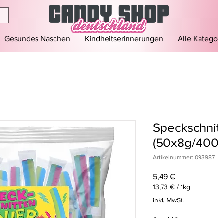
Gesundes Naschen
Kindheitserinnerungen
Alle Katego
Speckschni
(50x8g/400
Artikelnummer: 093987
Preis
5,49 €
13,73 €
/
1kg
13,73 €
inkl. MwSt.
pro
1