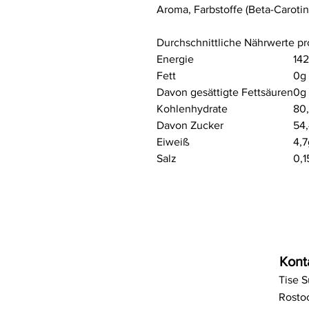
Aroma, Farbstoffe (Beta-Carotin
Durchschnittliche Nährwerte pr
Energie
142
Fett
0g
Davon gesättigte Fettsäuren
0g
Kohlenhydrate
80
Davon Zucker
54
Eiweiß
4,7
Salz
0,1
Kont
Tise 
Rostoc