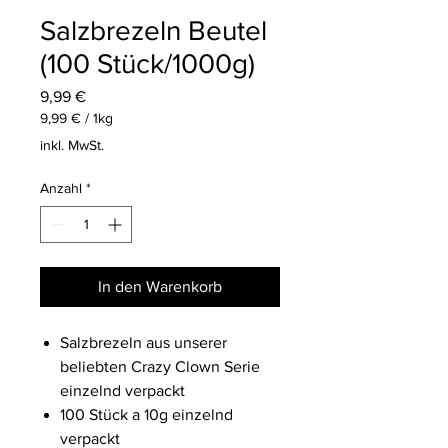
Salzbrezeln Beutel
(100 Stück/1000g)
Preis
9,99 €
9,99 €
/
1kg
9,99 €
inkl. MwSt.
pro
1
Anzahl
*
Kilogramm
In den Warenkorb
Salzbrezeln aus unserer
beliebten Crazy Clown Serie
einzelnd verpackt
100 Stück a 10g einzelnd
verpackt