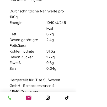
Durchschnittliche Nährwerte pro
100g
Energie
1040kJ/
245
kcal
Fett
6,2g
Davon gesättigte
2,4g
Fettsäuren
Kohlenhydrate
51,6g
Davon Zucker
1,72g
Eiweiß
9,6g
Salz
0,04g
Hergestellt für: Tise Süßwaren
GmbH - Rostockerstrasse 4 -
41540 Dormagen
Inhalt: 1000g /100 Stk.