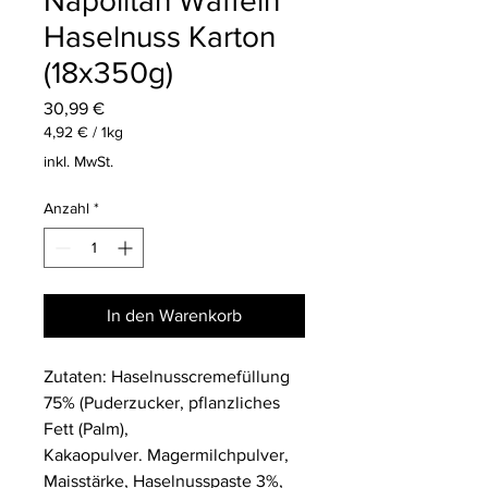
Napolitan Waffeln
Haselnuss Karton
(18x350g)
Preis
30,99 €
4,92 €
/
1kg
4,92 €
inkl. MwSt.
pro
1
Anzahl
*
Kilogramm
In den Warenkorb
Zutaten: Haselnusscremefüllung
75% (Puderzucker, pflanzliches
Fett (Palm),
Kakaopulver.
Magermilchpulver,
Maisstärke, Haselnusspaste 3%
,