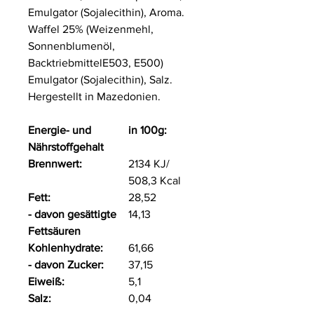
Emulgator (
Sojalecithin
), Aroma.
Waffel 25% (
Weizenmehl,
Sonnenblumenöl
,
BacktriebmittelE503, E500)
Emulgator (
Sojalecithin
), Salz.
Hergestellt in Mazedonien.
Energie- und
in 100g:
Nährstoffgehalt
Brennwert:
2134 KJ/
508,3 Kcal
Fett:
28,52
- davon gesättigte
14,13
Fettsäuren
Kohlenhydrate:
61,66
- davon Zucker:
37,15
Eiweiß:
5,1
Salz:
0,04