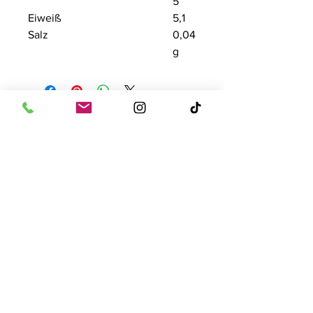
5
Eiweiß
5,1
Salz
0,04
g
Kontakt
Tise Süsswaren GmbH
Rostockerstr. 4
41540 Dormagen
E-Mail:
info@tise.net
Quick-Links
AGB
Datenschutz
Cookies