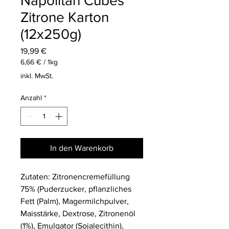
Napolitan Cubes
Zitrone Karton
(12x250g)
Preis
19,99 €
6,66 €
/
1kg
6,66 €
inkl. MwSt.
pro
1
Anzahl
*
Kilogramm
In den Warenkorb
Zutaten: Zitronencremefüllung
75% (Puderzucker, pflanzliches
Fett (Palm),
Magermilchpulver,
Maisstärke,
Dextrose, Zitronenöl
(1%), Emulgator (
Sojalecithin
),