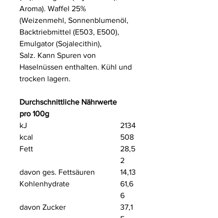
Aroma). Waffel 25%
(
Weizenmehl,
Sonnenblumenöl,
Backtriebmittel (E503, E500),
Emulgator (
Sojalecithin
),
Salz.
Kann Spuren von
Haselnüssen enthalten
. Kühl und
trocken lagern.
Durchschnittliche Nährwerte
pro 100g
kJ
2134
kcal
508
Fett
28,5
2
davon ges. Fettsäuren
14,13
Kohlenhydrate
61,6
6
davon Zucker
37,1