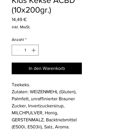
Kids Kekse ACBD
(10x200gr.)
Preis
14,49 €
inkl. MwSt.
Anzahl
*
In den Warenkorb
Teekeks.
Zutaten: WEIZENMEHL (Gluten),
Palmfett, unraffinierter Brauner
Zucker, Invertzuckersirup,
MILCHPULVER, Honig,
GERSTENMALZ, Backtriebmittel
(E500i, E503ii), Salz, Aroma.