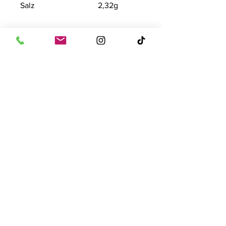
Salz
2,32g
Artikelnummer
93603
Grundpreis
12,82€/1Kg
Kontakt
Tise Süsswaren GmbH
Rostockerstr. 4
41540 Dormagen
E-Mail:
info@tise.net
Quick-Links