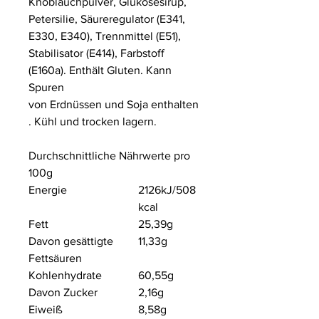
Knoblauchpulver, Glukosesirup,
Petersilie, Säureregulator (E341,
E330, E340), Trennmittel (E51),
Stabilisator (E414), Farbstoff
(E160a). Enthält Gluten. Kann
Spuren
von Erdnüssen und Soja enthalten
. Kühl und trocken lagern.
Durchschnittliche Nährwerte pro
100g
Energie
2126kJ/508
kcal
Fett
25,39g
Davon gesättigte
11,33g
Fettsäuren
Kohlenhydrate
60,55g
Davon Zucker
2,16g
Eiweiß
8,58g