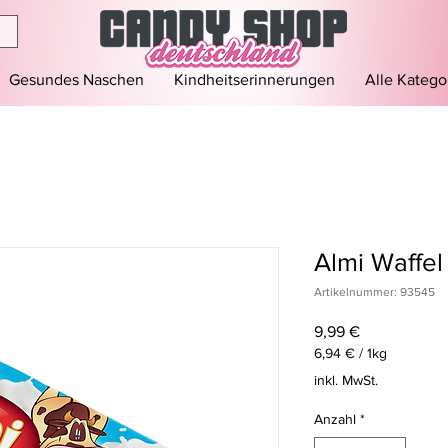
Gesundes Naschen
Kindheitserinnerungen
Alle Katego
Almi Waffel
Artikelnummer: 93545
Preis
9,99 €
6,94 €
/
1kg
6,94 €
inkl. MwSt.
pro
1
Anzahl
*
Kilogramm