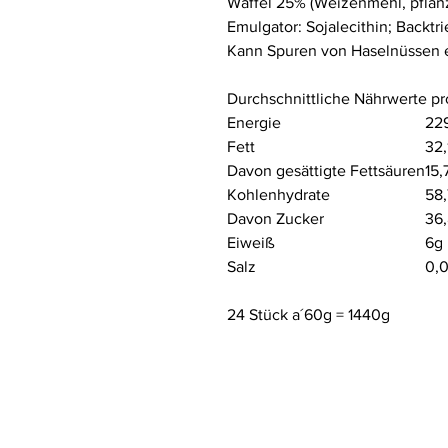
Waffel 25% (Weizenmehl, pflanzl
Emulgator:
Sojalecithin
; Backtr
Kann Spuren von Haselnüssen e
Durchschnittliche Nährwerte pr
Energie
22
Fett
32,
Davon gesättigte Fettsäuren
15,
Kohlenhydrate
58
Davon Zucker
36
Eiweiß
6g
Salz
0,
24 Stück a´60g = 1440g