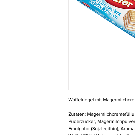
Waffelriegel mit Magermilchcr
Zutaten: Mager
milch
cremefüllun
Puderzucker,
Magermilchpulve
Emulgator
(Sojalecithin),
Aroma: