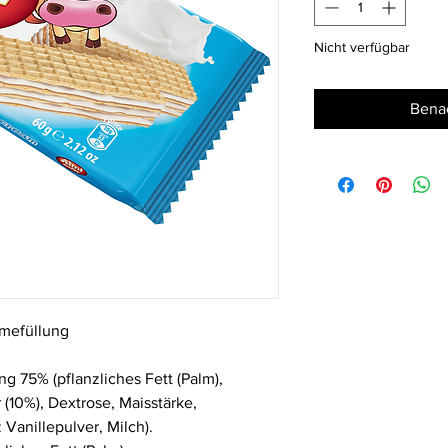
Nicht verfügbar
Benac
emefüllung
g 75% (pflanzliches Fett (Palm),
r
(10%), Dextrose, Maisstärke,
 Vanillepulver, Milch).