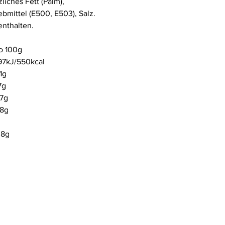
iches Fett (Palm),
iebmittel (E500, E503), Salz.
nthalten.
o 100g
97kJ/
550kcal
1g
7g
,7g
,8g
08g