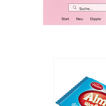
Start
Neu
Dipple