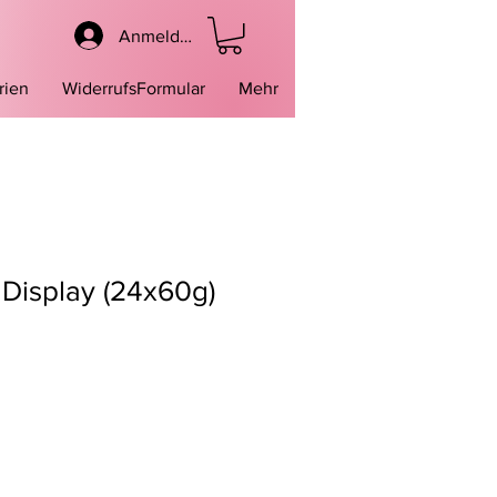
Anmelden
rien
WiderrufsFormular
Mehr
 Display (24x60g)