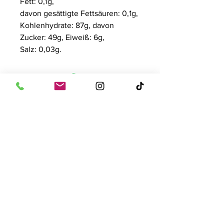
Fett: 0,1g,
davon gesättigte Fettsäuren: 0,1g,
Kohlenhydrate: 87g, davon
Zucker: 49g, Eiweiß: 6g,
Salz: 0,03g.
Kontakt
Tise Süsswaren GmbH
Rostockerstr. 4
41540 Dormagen
E-Mail:
info@tise.net
Quick-Links
AGB
Datenschutz