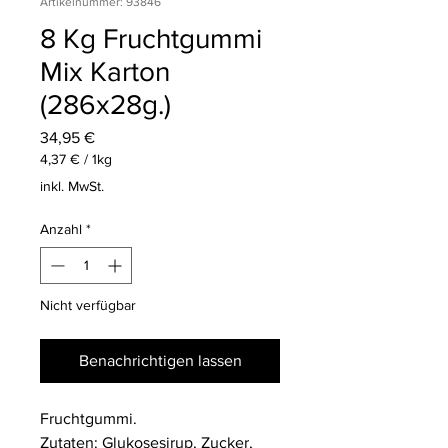
Artikelnummer: 93846
8 Kg Fruchtgummi
Mix Karton
(286x28g.)
Preis
34,95 €
4,37 €
/
1kg
4,37 €
inkl. MwSt.
pro
1
Anzahl
*
Kilogramm
Nicht verfügbar
Benachrichtigen lassen
Fruchtgummi.
Zutaten: Glukosesirup, Zucker,