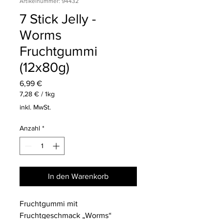
Artikelnummer: 94432
7 Stick Jelly -
Worms
Fruchtgummi
(12x80g)
Preis
6,99 €
7,28 €
/
1kg
7,28 €
inkl. MwSt.
pro
1
Anzahl
*
Kilogramm
In den Warenkorb
Fruchtgummi mit
Fruchtgeschmack „Worms“