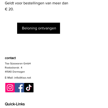
Geldt voor bestellingen van meer dan
€ 20.
Beloning ontvangen
contact
Tise Süsswaren GmbH
Rostockerstr. 4
41540 Dormagen
E-Mail:
info@tise.net
Quick-Links