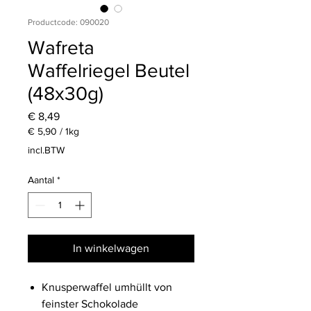
Productcode: 090020
Wafreta
Waffelriegel Beutel
(48x30g)
Prijs
€ 8,49
€ 5,90
/
1kg
€ 5,90
incl.BTW
per
1
Aantal
*
Kilogram
In winkelwagen
Knusperwaffel umhüllt von
feinster Schokolade