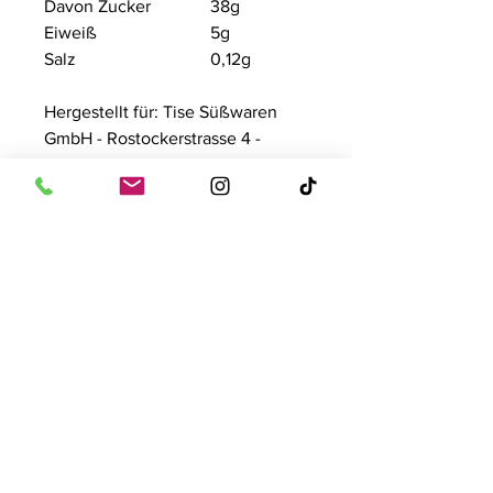
Davon Zucker
38g
Eiweiß
5g
Salz
0,12g
Hergestellt für: Tise Süßwaren
GmbH - Rostockerstrasse 4 -
41540 Dormagen
Inhalt: 1440g / 48 Stück
contact
Tise Süsswaren GmbH
Rostockerstr. 4
41540 Dormagen
E-Mail:
info@tise.net