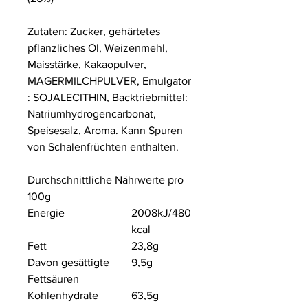
Zutaten: Zucker, gehärtetes
pflanzliches Öl, Weizenmehl,
Maisstärke, Kakaopulver,
MAGERMILCHPULVER, Emulgator
: SOJALECITHIN, Backtriebmittel:
Natriumhydrogencarbonat,
Speisesalz, Aroma. Kann Spuren
von Schalenfrüchten enthalten.
Durchschnittliche Nährwerte pro
100g
Energie
2008kJ/
480
kcal
Fett
23,8g
Davon gesättigte
9,5g
Fettsäuren
Kohlenhydrate
63,5g