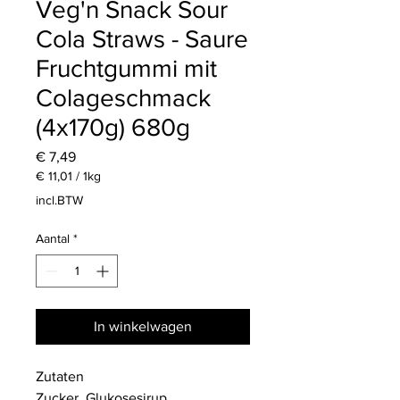
Veg'n Snack Sour
Cola Straws - Saure
Fruchtgummi mit
Colageschmack
(4x170g) 680g
Prijs
€ 7,49
€ 11,01
/
1kg
€ 11,01
incl.BTW
per
1
Aantal
*
Kilogram
In winkelwagen
Zutaten
Zucker, Glukosesirup,