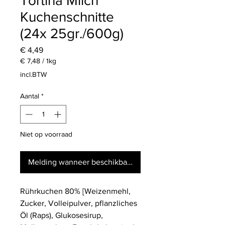
Tortina Milch
Kuchenschnitte
(24x 25gr./600g)
Prijs
€ 4,49
€ 7,48
/
1kg
€ 7,48
incl.BTW
per
1
Aantal
*
Kilogram
Niet op voorraad
Melding wanneer beschikbaar
Rührkuchen 80% [Weizenmehl,
Zucker, Volleipulver, pflanzliches
Öl (Raps), Glukosesirup,