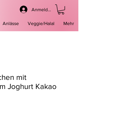
Anmelden
Anlässe
Veggie/Halal
Mehr
chen mit
em Joghurt Kakao