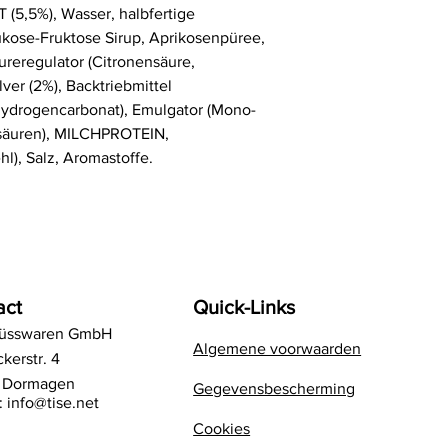
(5,5%), Wasser, halbfertige
kose-Fruktose Sirup, Aprikosenpüree,
äureregulator (Citronensäure,
ver (2%), Backtriebmittel
hydrogencarbonat), Emulgator (Mono-
tsäuren), MILCHPROTEIN,
l), Salz, Aromastoffe.
act
Quick-Links
Süsswaren GmbH
Algemene voorwaarden
kerstr. 4
 Dormagen
Gegevensbescherming
:
info@tise.net
Cookies