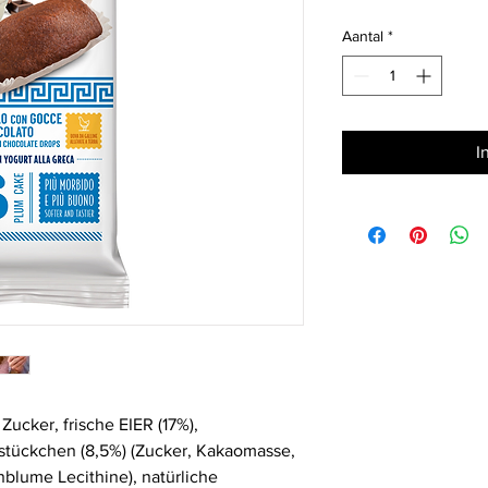
per
1
Aantal
*
Kilogram
I
ucker, frische EIER (17%),
tückchen (8,5%) (Zucker, Kakaomasse,
blume Lecithine), natürliche