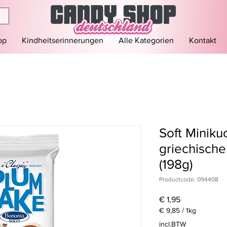
op
Kindheitserinnerungen
Alle Kategorien
Kontakt
Soft Miniku
griechisch
(198g)
Productcode: 094408
Prijs
€ 1,95
€ 9,85
/
1kg
€ 9,85
incl.BTW