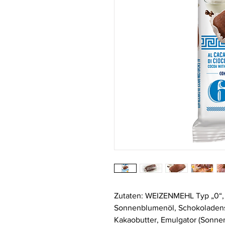
Zutaten: WEIZENMEHL Typ „0“, Z
Sonnenblumenöl, Schokoladens
Kakaobutter, Emulgator (Sonnen