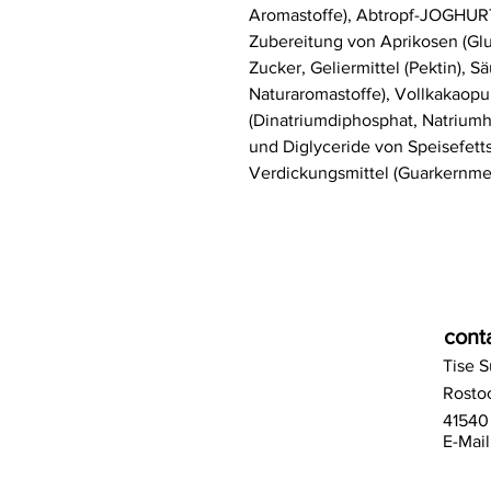
Aromastoffe), Abtropf-JOGHURT 
Zubereitung von Aprikosen (Glu
Zucker, Geliermittel (Pektin), S
Naturaromastoffe), Vollkakaopul
(Dinatriumdiphosphat, Natrium
und Diglyceride von Speisefet
Verdickungsmittel (Guarkernmeh
cont
Tise 
Rostoc
41540
E-Mail