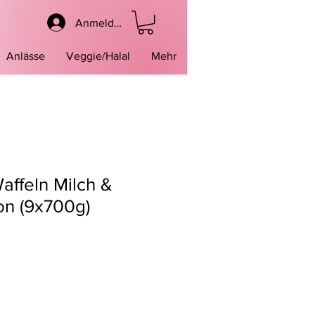
Anmelden
Anlässe
Veggie/Halal
Mehr
affeln Milch &
on (9x700g)