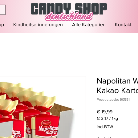
op
Kindheitserinnerungen
Alle Kategorien
Kontakt
Napolitan W
Kakao Kart
Productcode: 90551
Prijs
€ 19,99
€ 3,17
/
1kg
€ 3,17
incl.BTW
per
1