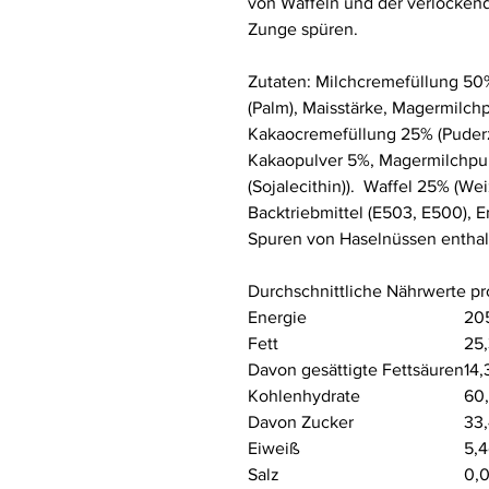
von Waffeln und der verlocken
Zunge spüren.
Zutaten:
Milchcremefüllung
50%
(Palm),
Maisstärke, Magermilchp
Kakaocremefüllung 25% (Puderzu
Kakaopulver 5%,
Magermilchpul
(Sojalecithin)).
Waffel 25% (
Wei
Backtriebmittel (E503, E500), Em
Spuren von Haselnüssen enthalt
Durchschnittliche Nährwerte pr
Energie
20
Fett
25
Davon gesättigte Fettsäuren
14,
Kohlenhydrate
60
Davon Zucker
33
Eiweiß
5,
Salz
0,