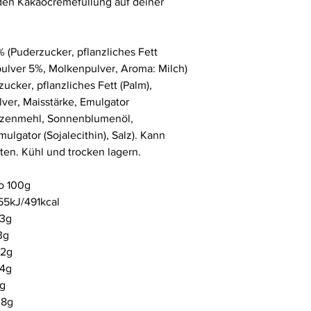
den Kakaocremefüllung auf deiner
 (Puderzucker, pflanzliches Fett
ulver 5%, Molkenpulver, Aroma: Milch
)
cker, pflanzliches Fett (Palm),
ver, Maisstärke, Emulgator
zenmehl,
Sonnenblumenöl,
ulgator (Sojalecithin), Salz).
Kann
en. Kühl und trocken lagern.
o 100g
55kJ/
491kcal
,3g
3g
,2g
,4g
4g
08g