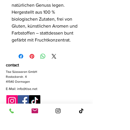
natürlichen Genuss legen.
Hergestellt aus 100 %
biologischen Zutaten, frei von
Gluten, künstlichen Aromen und
Farbstoffen – stattdessen bunt
gefärbt mit Fruchtkonzentrat.
contact
Tise Süsswaren GmbH
Rostockerstr. 4
41540 Dormagen
E-Mail:
info@tise.net
Quick-Links
Algemen