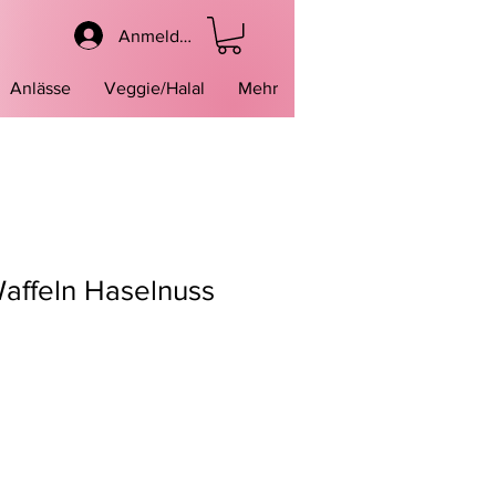
Anmelden
Anlässe
Veggie/Halal
Mehr
affeln Haselnuss