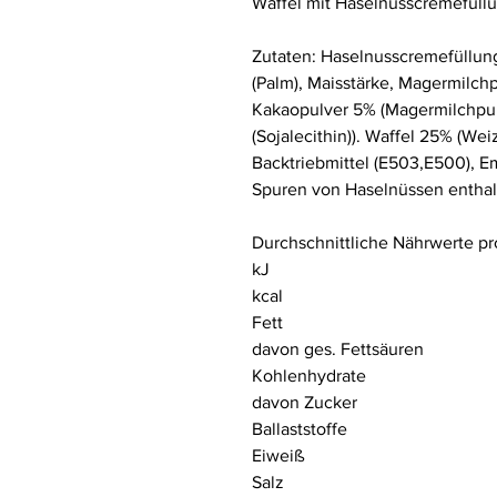
Waffel mit Haselnusscremefüll
Zutaten: Haselnusscremefüllung
(Palm), Maisstärke, Magermilch
Kakaopulver 5% (Magermilchpul
(Sojalecithin)). Waffel 25% (W
Backtriebmittel (E503,E500), Em
Spuren von Haselnüssen enthal
Durchschnittliche Nährwerte pr
kJ
kcal
Fett
davon ges. Fettsäuren
Kohlenhydrate
davon Zucker
Ballaststoffe
Eiweiß
Salz