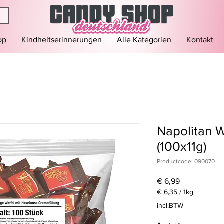
op
Kindheitserinnerungen
Alle Kategorien
Kontakt
Napolitan W
(100x11g)
Productcode: 090070
Prijs
€ 6,99
€ 6,35
/
1kg
€ 6,35
incl.BTW
per
1