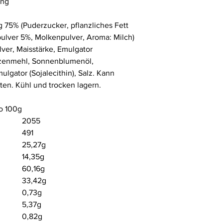
ung
 75% (Puderzucker, pflanzliches Fett
pulver 5%, Molkenpulver, Aroma: Milch)
ver, Maisstärke, Emulgator
eizenmehl, Sonnenblumenöl,
ulgator (Sojalecithin), Salz. Kann
ten. Kühl und trocken lagern.
o 100g
2055
491
25,27g
14,35g
60,16g
33,42g
0,73g
5,37g
0,82g