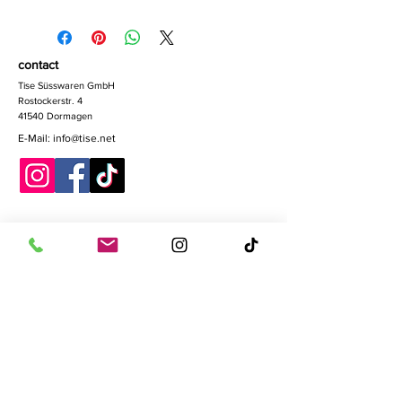
contact
Tise Süsswaren GmbH
Rostockerstr. 4
41540 Dormagen
E-Mail:
info@tise.net
Quick-Links
Algemen
e
voorwaar
den
Gegevensbescher
ming
Cookies