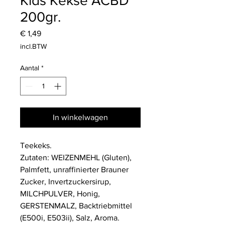
Kids Kekse ACBD
200gr.
Prijs
€ 1,49
incl.BTW
Aantal
*
In winkelwagen
Teekeks.
Zutaten: WEIZENMEHL (Gluten),
Palmfett, unraffinierter Brauner
Zucker, Invertzuckersirup,
MILCHPULVER, Honig,
GERSTENMALZ, Backtriebmittel
(E500i, E503ii), Salz, Aroma.