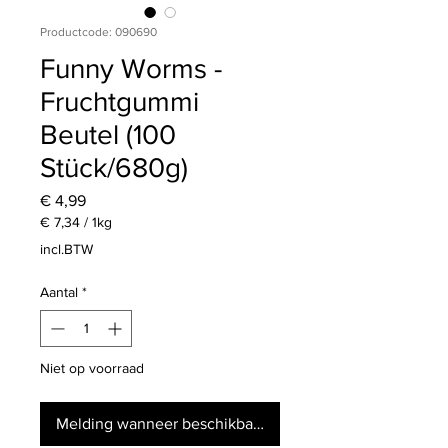
Productcode: 090690
Funny Worms -
Fruchtgummi
Beutel (100
Stück/680g)
Prijs
€ 4,99
€ 7,34
/
1kg
€ 7,34
incl.BTW
per
1
Aantal
*
Kilogram
Niet op voorraad
Melding wanneer beschikbaar