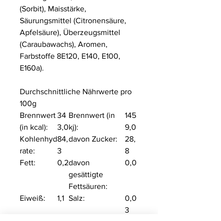
(Sorbit), Maisstärke,
Säurungsmittel (Citronensäure,
Apfelsäure), Überzeugsmittel
(Caraubawachs), Aromen,
Farbstoffe 8E120, E140, E100,
E160a).
Durchschnittliche Nährwerte pro
100g
Brennwert
34
Brennwert (in
145
(in kcal):
3,0
kj):
9,0
Kohlenhyd
84,
davon Zucker:
28,
rate:
3
8
Fett:
0,2
davon
0,0
gesättigte
Fettsäuren:
Eiweiß:
1,1
Salz:
0,0
3