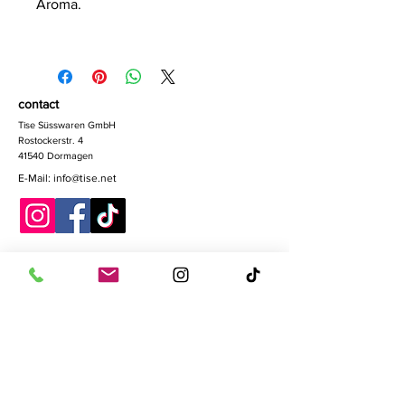
Aroma.
contact
Tise Süsswaren GmbH
Rostockerstr. 4
41540 Dormagen
E-Mail:
info@tise.net
Quick-Links
Algemen
e
voorwaar
den
Gegevensbescher
ming