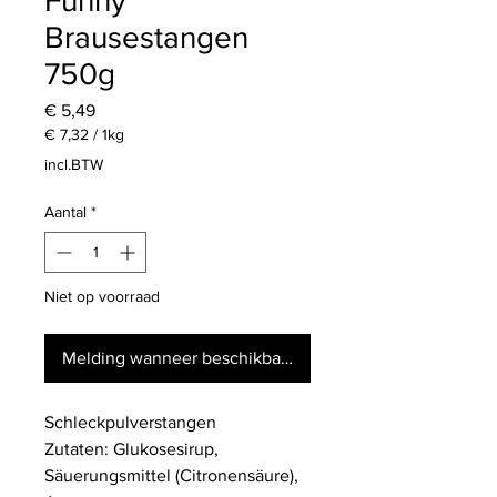
Funny
Brausestangen
750g
Prijs
€ 5,49
€ 7,32
/
1kg
€ 7,32
incl.BTW
per
1
Aantal
*
Kilogram
Niet op voorraad
Melding wanneer beschikbaar
Schleckpulverstangen
Zutaten: Glukosesirup,
Säuerungsmittel (Citronensäure),