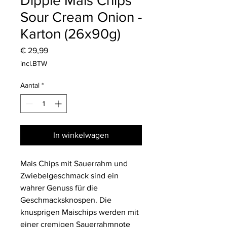
Dipple Mais Chips
Sour Cream Onion -
Karton (26x90g)
Prijs
€ 29,99
incl.BTW
Aantal
*
In winkelwagen
Mais Chips mit Sauerrahm und
Zwiebelgeschmack sind ein
wahrer Genuss für die
Geschmacksknospen. Die
knusprigen Maischips werden mit
einer cremigen Sauerrahmnote