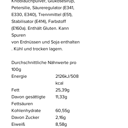
Knoblauchpulver, Glukosesirup,
Petersilie, Säureregulator (E341,
E330, E340), Trennmittel (E51),
Stabilisator (E414), Farbstoff
(E160a). Enthält Gluten. Kann
Spuren
von Erdnüssen und Soja enthalten
. Kühl und trocken lagern.
Durchschnittliche Nährwerte pro
100g
Energie
2126kJ/508
kcal
Fett
25,39g
Davon gesättigte
11,33g
Fettsäuren
Kohlenhydrate
60,55g
Davon Zucker
2,16g
Eiweiß
8,58g