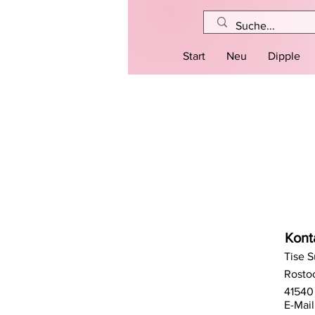
Start
Neu
Dipple
Kont
Tise 
Rostoc
41540
E-Mail